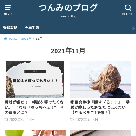
つんみのブログ
MENU
SEARCH
~tsunmi Blog~
受験攻略
大学生活
HOME
2021年
11月
2021年11月
模試が嫌だ！ 模試を受けたくな
推薦合格後『暇すぎる！！』 受
い。 ”ならサボっちゃえ！” そ
験が終わったあなたに伝えたい
の理由とは？
【やるべきこと6選！】
2022年4月14日
2022年5月3日