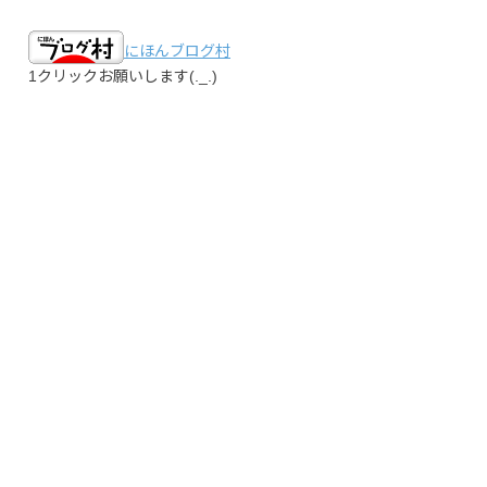
にほんブログ村
1クリックお願いします(._.)