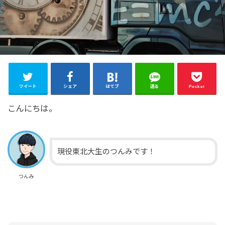
ツイート
シェア
はてブ
送る
Pocket
こんにちは。
現役東北大生のつんみです！
つんみ