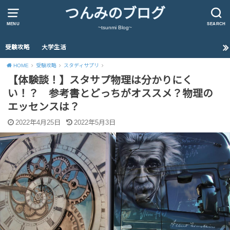
つんみのブログ
MENU
SEARCH
~tsunmi Blog~
受験攻略
大学生活
HOME
受験攻略
スタディサプリ
【体験談！】スタサプ物理は分かりにく
い！？ 参考書とどっちがオススメ？物理の
エッセンスは？
2022年4月25日
2022年5月3日