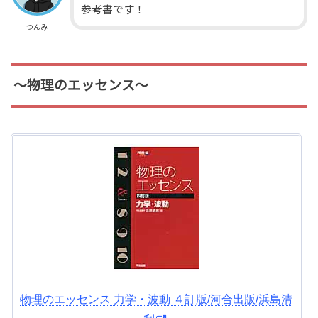
参考書です！
つんみ
～物理のエッセンス～
物理のエッセンス 力学・波動 ４訂版/河合出版/浜島清