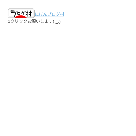
にほんブログ村
1クリックお願いします(._.)